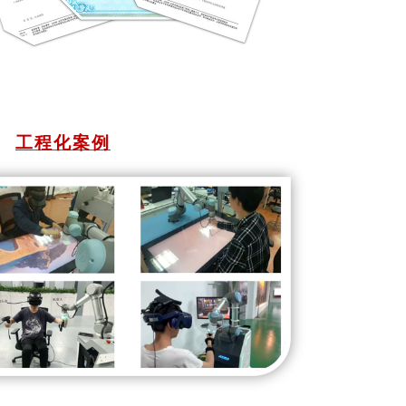
工程化案例