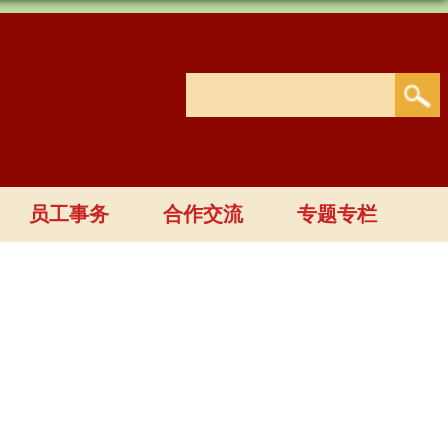
员工事务
合作交流
专题专栏