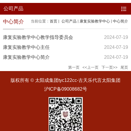
公司产品
中心简介
当前位置：
首页
公司产品
康复实验教学中心
中心简介
康复实验教学中心教学指导委员会
2024-07-19
康复实验教学中心主任
2024-07-19
康复实验教学中心简介
2024-07-19
第一页
<<上一页
下一页>>
尾页
版权所有 © 太阳成集团tyc122cc-古天乐代言太阳集团
沪ICP备09008682号