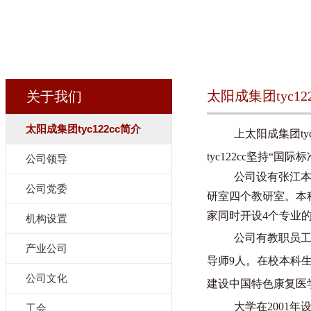
​太阳成集团tyc12
关于我们
​太阳成集团tyc122cc简介
上太阳成集团tyc
tyc122cc坚持
“国际标
公司领导
公司设有
张江
公司党委
研室四个教研室。
本
家同时开设
4个
专业
机构设置
公司
有
教职员
产业公司
导师9人。在校本科生
公司文化
建设中国特色康复医
大学在
2001
工会