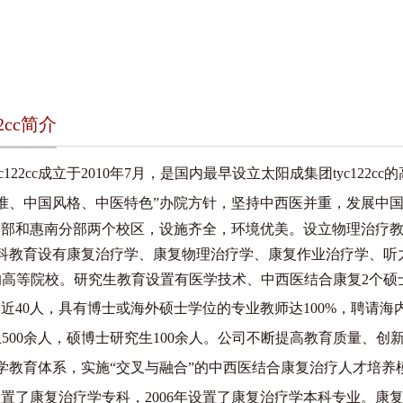
2cc简介
122cc成立于
2010年7月，是国内最早设立太阳成集团tyc122c
准、中国风格、中医特色”办院方针，
坚持中西医并重，发展中
本部和惠南分部两个校区，设施齐全，环境优美。设立物理治疗
科教育设有
康复治疗学、康复物理治疗学、康复作业治疗学、听
的高等院校。
研究生
教育设置有医学技术、中西医结合康复
2
个硕
工近
40人，
具有博士或海外硕士学位的专业教师达100%，聘请海
500余人，硕博士研究生100余人。公司不断提高教育质量、创
学教育体系，
实施
“交叉与融合”的中西医结合康复治疗人才培
年设置了康复治疗学专科，2006年设置了康复治疗学本科专业。
康复