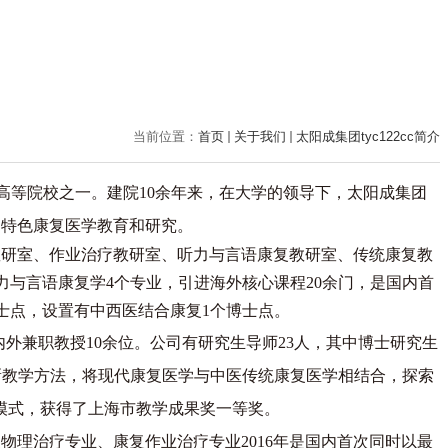
当前位置：
首页
关于我们
​太阳成集团tyc122cc简介
c的高等院校之一
。
建院
10余年来，
在大学的领导下，太阳成集团
国特色康复医学
教育和研究。
教研室、作业治疗教研室、听力与言语康复教研室、传统康复教
力与言语康复学
4个专业
，引进海外核心课程20余门
，
是国内首
士点，设置有中西医结合康复
1个博士点。
内外兼职教授10余位。
公司有研究生导师
23人，其中博士研究生
新教学方法，
将现代康复医学与中医传统康复医学相结合，探索
养模式，获得了上海市教学成果奖一等奖。
物理治疗专业、康复作业治疗专业2016年是国内首次同时以最