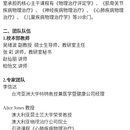
室承担的核心主干课程有《物理治疗评定学》、《肌骨关节
疾病物理治疗》、《神经疾病物理治疗》、《心肺疾病物理
治疗》、《儿童疾病物理治疗学》等
10
余门。
二、团队队伍
1.
校本部教师
吴绪波
副教授 硕士生导师，
教研室主任
张
彩 讲师
，
教研室秘书
赵仙丽 讲师
柏怡文 讲师
2.
专家团
队
李信达
台湾
亚洲
大学特聘教授
兼医学暨健康公司经理
Alice Jones
教授
澳大利亚
昆士兰
大学荣誉教授
澳大利亚物理治疗公司院士
引进课程《心肺疾病物理治疗》